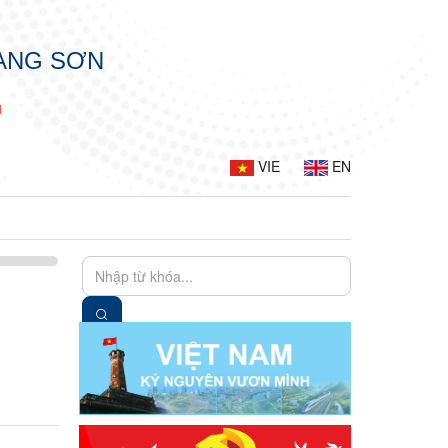
LẠNG SƠN
G
VIE
EN