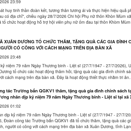
2026 23:59
 tinh thần đoàn kết, tương thân tương ái và thực hiện hiệu quả p
au có địa chỉ", chiều ngày 28/7/2026 Chi hội Phụ nữ thôn Khòn Mùm x
 tổ chức hoạt động hỗ trợ hội viên phụ nữ ốm đau tại thôn Khòm Mù
 gia đình cấy lúa, góp phần giảm ...
Ã XUÂN DƯƠNG TỔ CHỨC THĂM, TẶNG QUÀ CÁC GIA ĐÌNH 
NGƯỜI CÓ CÔNG VỚI CÁCH MẠNG TRÊN ĐỊA BÀN XÃ
2026 23:48
 kỷ niệm 79 năm Ngày Thương binh - Liệt sĩ (27/7/1947 - 27/7/2026),
Dương tổ chức các hoạt động thăm hỏi, tặng quà các gia đình chính sá
ới cách mạng trên địa bàn xã. Đây là hoạt động thiết thực nhằm tri ân
ời đã có nhiều cống hiến, hy sinh vì sự ...
ng tác Trường bắn QGKV1 thăm, tặng quà gia đình chính sách tạ
ơng nhân dịp kỷ niệm 79 năm Ngày Thương binh - Liệt sĩ tại xã
2026 01:02
 kỷ niệm 79 năm Ngày Thương binh - Liệt sĩ (27/7/1947 - 27/7/20
6, Đoàn công tác Trường bắn QGKV1 đã tổ chức thăm, tặng quà các gi
ch, người có công với cách mạng trên địa bàn xã Xuân Dương, tỉnh L