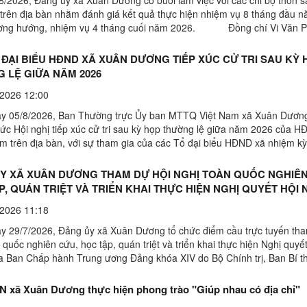
 trên địa bàn nhằm đánh giá kết quả thực hiện nhiệm vụ 8 tháng đầu nă
ương hướng, nhiệm vụ 4 tháng cuối năm 2026. Đồng chí Vi Văn P
ủy xã chủ trì buổi làm việc; dự ...
 ĐẠI BIỂU HĐND XÃ XUÂN DƯƠNG TIẾP XÚC CỬ TRI SAU KỲ
 LỆ GIỮA NĂM 2026
2026 12:00
y 05/8/2026, Ban Thường trực Ủy ban MTTQ Việt Nam xã Xuân Dương
hức Hội nghị tiếp xúc cử tri sau kỳ họp thường lệ giữa năm 2026 của 
iểm trên địa bàn, với sự tham gia của các Tổ đại biểu HĐND xã nhiệm k
 các điểm tiếp xúc, các đại biểu HĐND xã đã ...
Y XÃ XUÂN DƯƠNG THAM DỰ HỘI NGHỊ TOÀN QUỐC NGHIÊN
P, QUÁN TRIỆT VÀ TRIỂN KHAI THỰC HIỆN NGHỊ QUYẾT HỘI 
Ứ BA BAN CHẤP HÀNH TRUNG ƯƠNG ĐẢNG KHÓA XIV
2026 11:18
y 29/7/2026, Đảng ủy xã Xuân Dương tổ chức điểm cầu trực tuyến th
 quốc nghiên cứu, học tập, quán triệt và triển khai thực hiện Nghị quyế
ba Ban Chấp hành Trung ương Đảng khóa XIV do Bộ Chính trị, Ban Bí t
 tổ chức. Hội nghị được kết nối ...
N xã Xuân Dương thực hiện phong trào "Giúp nhau có địa chỉ"