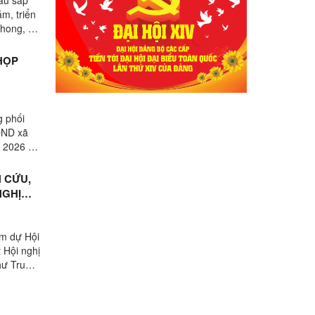
m, triển
hong, Bí
 HỌP
 phối
HĐND xã
ỳ 2026 –
 CỨU,
NGHỊ
am dự Hội
t Hội nghị
hư Trung