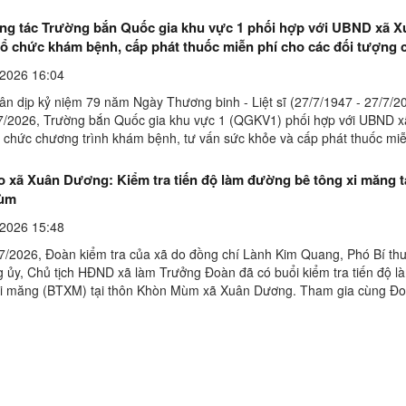
g tác Trường bắn QGKV1 do ...
ng tác Trường bắn Quốc gia khu vực 1 phối hợp với UBND xã X
ổ chức khám bệnh, cấp phát thuốc miễn phí cho các đối tượng 
 người nghèo trên địa bàn xã Xuân Dương
2026 16:04
 kỷ niệm 79 năm Ngày Thương binh - Liệt sĩ (27/7/1947 - 27/7/20
7/2026, Trường bắn Quốc gia khu vực 1 (QGKV1) phối hợp với UBND 
 chức chương trình khám bệnh, tư vấn sức khỏe và cấp phát thuốc miễ
ối tượng chính sách, người có công với cách ...
 Kiểm tra tiến độ làm đường bê tông xi măng tại thôn
ùm
2026 15:48
7/2026, Đoàn kiểm tra của xã do đồng chí Lành Kim Quang, Phó Bí t
g ủy, Chủ tịch HĐND xã làm Trưởng Đoàn đã có buổi kiểm tra tiến độ 
xi măng (BTXM) tại thôn Khòn Mùm xã Xuân Dương. Tham gia cùng Đ
 Phạm Văn Hoài, Phó Bí thư Đảng ủy, Chủ tịch ...