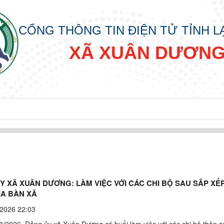
CỔNG THÔNG TIN ĐIỆN TỬ TỈNH 
XÃ XUÂN DƯƠN
Y XÃ XUÂN DƯƠNG: LÀM VIỆC VỚI CÁC CHI BỘ SAU SẮP XẾ
ỊA BÀN XÃ
2026 22:03
8/2026, Đảng ủy xã Xuân Dương có buổi làm việc với các chi bộ thôn 