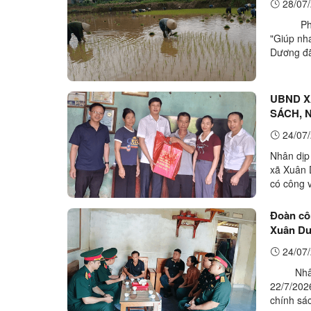
28/07/
Phát huy
"Giúp nh
Dương đã
việc giúp
UBND X
SÁCH, 
24/07/
Nhân dịp
xã Xuân 
có công v
những ngư
Đoàn cô
Xuân Dư
Dương
24/07/
Nhân dịp
22/7/202
chính sá