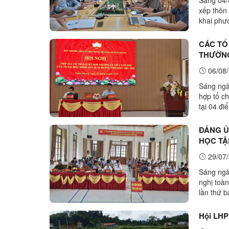
xếp thôn
khai ph
thư Đảng 
CÁC TỔ
THƯỜNG
06/08/
Sáng ngà
hợp tổ c
tại 04 đ
2031. Tại
ĐẢNG Ủ
HỌC TẬ
LẦN TH
29/07/
Sáng ngà
nghị toàn
lần thứ 
ương Đảng
Hội LHP