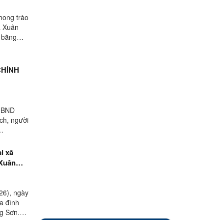
hong trào
ã Xuân
m bằng
CHÍNH
 UBND
ch, người
i xã
 Xuân
26), ngày
a đình
ạng Sơn.