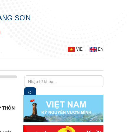
LẠNG SƠN
G
VIE
EN
P THÔN
sau sắp