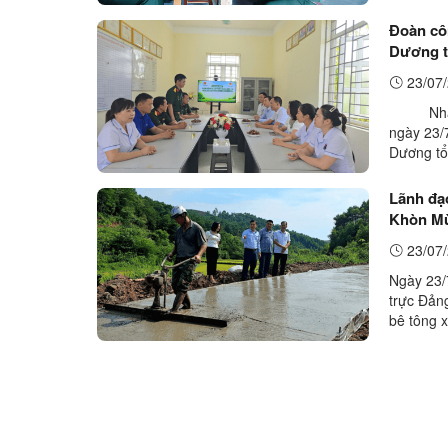
Đoàn côn
Đoàn cô
Dương t
sách và
23/07/
Nhân dịp
ngày 23/
Dương tổ
cho các đ
Lãnh đạo xã Xuân Dương:
Khòn M
23/07/
Ngày 23/
trực Đản
bê tông 
đồng chí