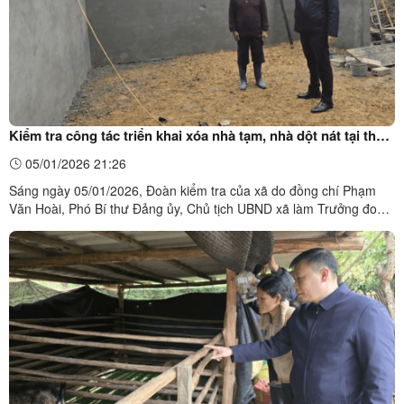
Kiểm tra công tác triển khai xóa nhà tạm, nhà dột nát tại thôn
Suối Mành xã Xuân Dương
05/01/2026 21:26
Sáng ngày 05/01/2026, Đoàn kiểm tra của xã do đồng chí Phạm
Văn Hoài, Phó Bí thư Đảng ủy, Chủ tịch UBND xã làm Trưởng đoàn
đã có buổi kiểm tra tiến độ triển khai xây dựng xóa nhà tạm, nhà
dột nát cho hộ cận nghèo, hộ có hoàn cảnh đặc biệt khó khăn tại
thôn Suối Mành, xã Xuân Dương. Tham gia cùng ...