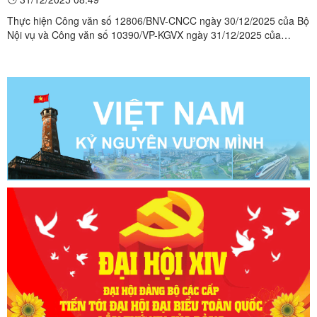
Thực hiện Công văn số 12806/BNV-CNCC ngày 30/12/2025 của Bộ
Nội vụ và Công văn số 10390/VP-KGVX ngày 31/12/2025 của
UBND tỉnh Lạng Sơn về việc tặng quà theo Nghị quyết số 418/NQ-
CP ngày 28/12/2025 của Chính phủ, Ủy ban nhân dân xã Xuân
Dương, tỉnh Lạng Sơn đã tổ chức triển khai phát quà cho các đối ...