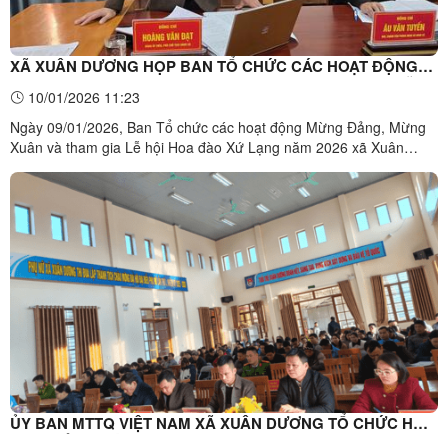
XÃ XUÂN DƯƠNG HỌP BAN TỔ CHỨC CÁC HOẠT ĐỘNG
MỪNG ĐẢNG, MỪNG XUÂN BÍNH NGỌ VÀ THAM GIA LỄ
10/01/2026 11:23
HỘI HOA ĐÀO XỨ LẠNG NĂM 2026
Ngày 09/01/2026, Ban Tổ chức các hoạt động Mừng Đảng, Mừng
Xuân và tham gia Lễ hội Hoa đào Xứ Lạng năm 2026 xã Xuân
Dương đã tổ chức họp triển khai nhiệm vụ. Dự có đồng chí Phạm
Văn Hoài, Chủ tịch UBND xã; Đồng chí Hoàng Văn Đạt, Phó Chủ
tịch UBND xã – Trưởng Ban Tổ chức và các thành viên Ban Tổ ...
ỦY BAN MTTQ VIỆT NAM XÃ XUÂN DƯƠNG TỔ CHỨC HỘI
NGHỊ TỔNG KẾT CÔNG TÁC NĂM 2025