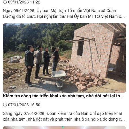
09/01/2026 11:22
Ngày 09/01/2026, Ủy ban Mặt trận Tổ quốc Việt Nam xã Xuân
Dương đã tổ chức Hội nghị lần thứ Hai Ủy ban MTTQ Việt Nam xã
khóa I và tổng kết công tác Mặt trận và các tổ chức chính trị - xã
hội năm 2025, triển khai phương hướng, nhiệm vụ năm 2026.Toàn
cảnh Hội nghị tổng kếtDự và chỉ đạo Hội nghị có ...
Kiểm tra công tác triển khai xóa nhà tạm, nhà dột nát tại thôn
Nặm Đảng xã Xuân Dương
07/01/2026 16:50
Sáng ngày 07/01/2026, Đoàn kiểm tra của Ban Chỉ đạo triển khai
xóa nhà tạm, nhà dột nát và phát triển nhà ở xã hội xã do đồng chí
Lành Kim Quang, Phó Bí thư Thường trực Đảng ủy, Phó Trưởng