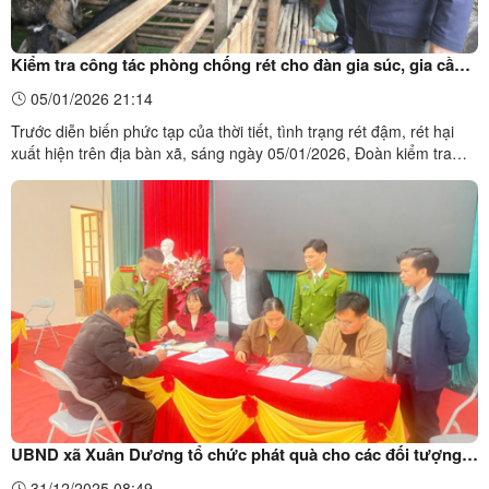
Kiểm tra công tác phòng chống rét cho đàn gia súc, gia cầm
tại các thôn: Pò Đồn, Suối Mành xã Xuân Dương
05/01/2026 21:14
Trước diễn biến phức tạp của thời tiết, tình trạng rét đậm, rét hại
xuất hiện trên địa bàn xã, sáng ngày 05/01/2026, Đoàn kiểm tra
của UBND xã do đồng chí Phạm Văn Hoài, Phó Bí thư Đảng ủy,
Chủ tịch UBND xã làm Trưởng đoàn đã có buổi kiểm tra công tác
phòng chống rét cho đàn gia súc, gia cầm tại ...
UBND xã Xuân Dương tổ chức phát quà cho các đối tượng
chính sách theo Nghị quyết số 418/NQ-CP
31/12/2025 08:49