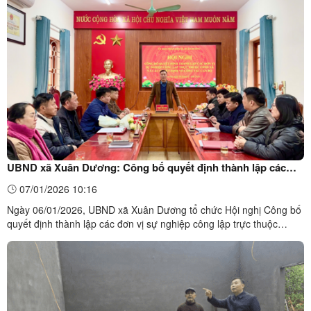
Ban Chỉ đạo làm Trưởng đoàn đã có buổi kiểm tra tiến độ triển khai
xây dựng xóa nhà tạm, nhà dột nát tại hộ ...
UBND xã Xuân Dương: Công bố quyết định thành lập các
đơn vị sự nghiệp công lập trực thuộc UBND xã và các quyết
07/01/2026 10:16
định về công tác cán bộ.
Ngày 06/01/2026, UBND xã Xuân Dương tổ chức Hội nghị Công bố
quyết định thành lập các đơn vị sự nghiệp công lập trực thuộc
UBND xã và các quyết định về công tác cán bộ. Tham dự Hội nghị
có đồng chí Phạm Văn Hoài, Phó Bí thư Đảng ủy, Chủ tịch UBND
xã; đại diện lãnh đạo các cơ quan chuyên môn thuộc ...