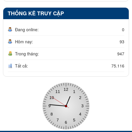
THỐNG KÊ TRUY CẬP
Đang online:
0
Hôm nay:
93
Trong tháng:
947
Tất cả:
75.116