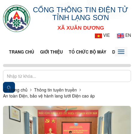
CỔNG THÔNG TIN ĐIỆN TỬ
TỈNH LẠNG SƠN
XÃ XUÂN DƯƠNG
VIE
EN
TRANG CHỦ
GIỚI THIỆU
TỔ CHỨC BỘ MÁY
DOANH NG
Toggle
naviga
Trang chủ
Thông tin tuyên truyền
An toàn Điện, bảo vệ hành lang lưới Điện cao áp