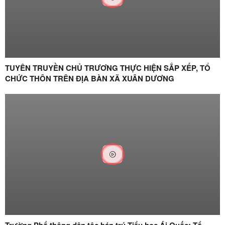
TUYÊN TRUYỀN CHỦ TRƯƠNG THỰC HIỆN SẮP XẾP, TỔ
CHỨC THÔN TRÊN ĐỊA BÀN XÃ XUÂN DƯƠNG
Trường Phổ thông dân tộc bán trú Tiểu học Ái Quốc: Tổ