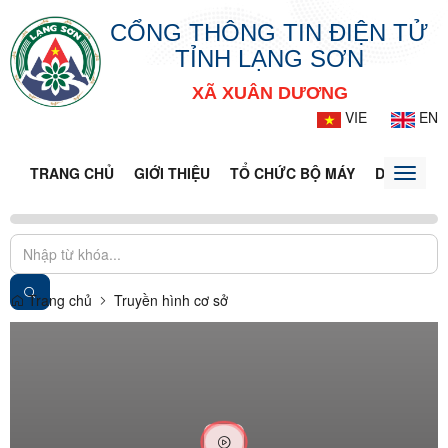
CỔNG THÔNG TIN ĐIỆN TỬ
TỈNH LẠNG SƠN
XÃ XUÂN DƯƠNG
VIE
EN
TRANG CHỦ
GIỚI THIỆU
TỔ CHỨC BỘ MÁY
DOANH NG
Toggle
naviga
Trang chủ
Truyền hình cơ sở