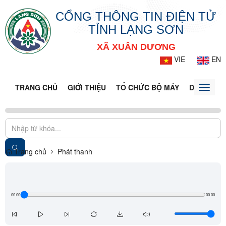
CỔNG THÔNG TIN ĐIỆN TỬ
TỈNH LẠNG SƠN
XÃ XUÂN DƯƠNG
VIE
EN
TRANG CHỦ
GIỚI THIỆU
TỔ CHỨC BỘ MÁY
DOANH NG
Toggle
naviga
Trang chủ
Phát thanh
00:00
00:00