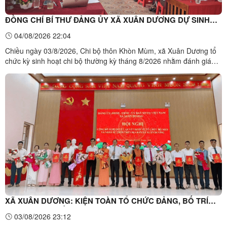
ĐỒNG CHÍ BÍ THƯ ĐẢNG ỦY XÃ XUÂN DƯƠNG DỰ SINH
HOẠT CHI BỘ THƯỜNG KỲ THÁNG 8 TẠI THÔN KHÒN MÙM
04/08/2026 22:04
Chiều ngày 03/8/2026, Chi bộ thôn Khòn Mùm, xã Xuân Dương tổ
chức kỳ sinh hoạt chi bộ thường kỳ tháng 8/2026 nhằm đánh giá
kết quả công tác tháng 7, triển khai nhiệm vụ trọng tâm thời gian tới
và thông qua nhiều nội dung quan trọng về công tác tổ chức, phát
triển kinh tế - xã hội địa phương. Đồng ...
XÃ XUÂN DƯƠNG: KIỆN TOÀN TỔ CHỨC ĐẢNG, BỐ TRÍ
CÁN BỘ SAU SẮP XẾP, SÁP NHẬP THÔN
03/08/2026 23:12