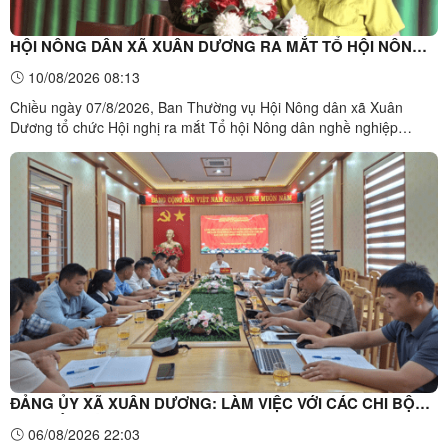
HỘI NÔNG DÂN XÃ XUÂN DƯƠNG RA MẮT TỔ HỘI NÔNG
DÂN NGHỀ NGHIỆP “TRỒNG VÀ CHĂM SÓC CÂY KEO”
10/08/2026 08:13
Chiều ngày 07/8/2026, Ban Thường vụ Hội Nông dân xã Xuân
Dương tổ chức Hội nghị ra mắt Tổ hội Nông dân nghề nghiệp
“Trồng và chăm sóc cây keo” tại thôn Khuổi Thướn, xã Xuân
Dương. Đây là hoạt động nhằm thực hiện chỉ tiêu công tác Hội và
phong trào nông dân năm 2026 do Hội Nông dân tỉnh Lạng Sơn ...
ĐẢNG ỦY XÃ XUÂN DƯƠNG: LÀM VIỆC VỚI CÁC CHI BỘ
SAU SẮP XẾP THÔN TRÊN ĐỊA BÀN XÃ
06/08/2026 22:03