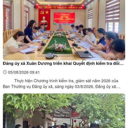
2031. Tại các điểm tiếp xúc, các đại biểu HĐND xã đã ...
Đảng ủy xã Xuân Dương triển khai Quyết định kiểm tra đối
với các chi bộ trường học trên địa bàn xã
05/08/2026 09:41
Thực hiện Chương trình kiểm tra, giám sát năm 2026 của
Ban Thường vụ Đảng ủy xã, sáng ngày 03/8/2026, Đảng ủy xã
Xuân Dương tổ chức Hội nghị triển khai Quyết định kiểm tra của
Ban Thường vụ Đảng ủy đối với các chi bộ trường học trên địa bàn
xã. Hội nghị nhằm công bố Quyết định số ...