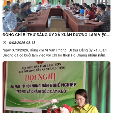
ĐỒNG CHÍ BÍ THƯ ĐẢNG ỦY XÃ XUÂN DƯƠNG LÀM VIỆC
VỚI CHI BỘ THÔN PÒ CHANG
10/08/2026 08:13
Ngày 07/8/2026, đồng chí Vi Văn Phong, Bí thư Đảng ủy xã Xuân
Dương đã có buổi làm việc với Chi bộ thôn Pò Chang nhằm nắm
tình hình thực hiện nhiệm vụ công tác tháng 7 và triển khai phương
hướng, nhiệm vụ trọng tâm tháng 8 năm 2026. Cùng dự buổi làm
việc có đồng chí Hoàng Thị Luyến, Ủy viên Ban ...