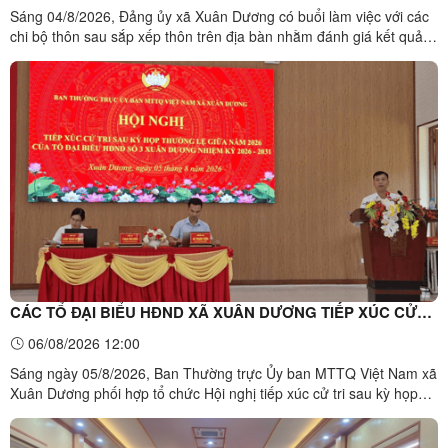
Sáng 04/8/2026, Đảng ủy xã Xuân Dương có buổi làm việc với các
chi bộ thôn sau sắp xếp thôn trên địa bàn nhằm đánh giá kết quả
thực hiện nhiệm vụ 8 tháng đầu năm, triển khai phương hướng,
nhiệm vụ 4 tháng cuối năm 2026. Đồng chí Vi Văn Phong, Bí
thư Đảng ủy xã chủ trì buổi làm việc; dự ...
CÁC TỔ ĐẠI BIỂU HĐND XÃ XUÂN DƯƠNG TIẾP XÚC CỬ
TRI SAU KỲ HỌP THƯỜNG LỆ GIỮA NĂM 2026
06/08/2026 12:00
Sáng ngày 05/8/2026, Ban Thường trực Ủy ban MTTQ Việt Nam xã
Xuân Dương phối hợp tổ chức Hội nghị tiếp xúc cử tri sau kỳ họp
thường lệ giữa năm 2026 của HĐND xã tại 04 điểm trên địa bàn,
với sự tham gia của các Tổ đại biểu HĐND xã nhiệm kỳ 2026 –