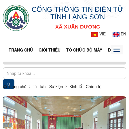
CỔNG THÔNG TIN ĐIỆN TỬ
TỈNH LẠNG SƠN
XÃ XUÂN DƯƠNG
VIE
EN
TRANG CHỦ
GIỚI THIỆU
TỔ CHỨC BỘ MÁY
DOANH NG
Toggle
naviga
Trang chủ
Tin tức - Sự kiện
Kinh tế - Chính trị