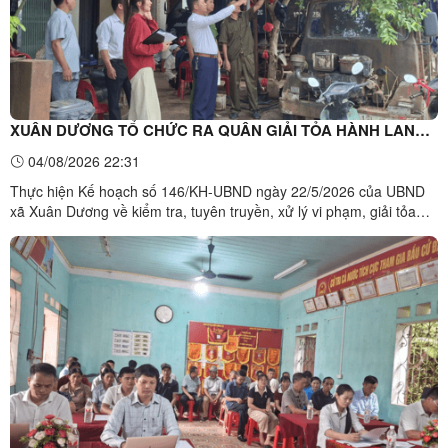
XUÂN DƯƠNG TỔ CHỨC RA QUÂN GIẢI TỎA HÀNH LANG
AN TOÀN GIAO THÔNG, LẬP LẠI TRẬT TỰ AN TOÀN GIAO
04/08/2026 22:31
THÔNG
Thực hiện Kế hoạch số 146/KH-UBND ngày 22/5/2026 của UBND
xã Xuân Dương về kiểm tra, tuyên truyền, xử lý vi phạm, giải tỏa
hành lang an toàn giao thông, lấn chiếm lòng đường, lề đường trên
địa bàn xã năm 2026, ngày 04/8/2026, UBND xã Xuân Dương đã tổ
chức ra quân giải tỏa hành lang an toàn giao ...