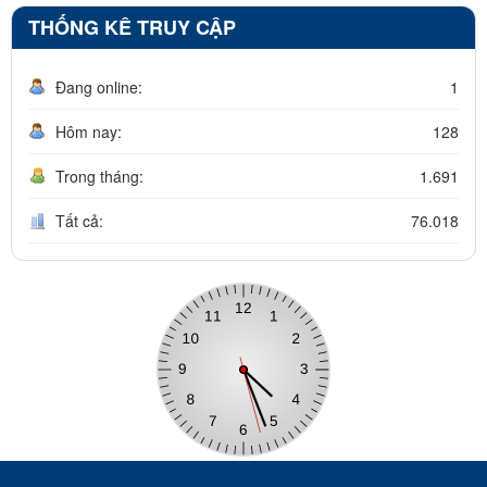
THỐNG KÊ TRUY CẬP
Đang online:
1
Hôm nay:
128
Trong tháng:
1.691
Tất cả:
76.018