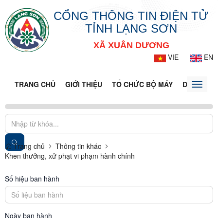
CỔNG THÔNG TIN ĐIỆN TỬ
TỈNH LẠNG SƠN
XÃ XUÂN DƯƠNG
VIE
EN
TRANG CHỦ
GIỚI THIỆU
TỔ CHỨC BỘ MÁY
DOANH NG
Toggle
naviga
Trang chủ
Thông tin khác
Khen thưởng, xử phạt vi phạm hành chính
Số hiệu ban hành
Ngày ban hành