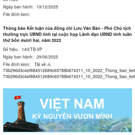
Ngày ban hành:
19/12/2025
File đính kèm:
Thông báo Kết luận của đồng chí Lưu Văn Bản - Phó Chủ tịch
thường trực UBND tỉnh tại cuộc họp Lãnh đạo UBND tỉnh tuần
thứ bốn mươi hai, năm 2022
Số hiệu:
143/TB-VP
Ngày ban hành:
29/06/2025
File đính kèm:
Tải về
73b296d3c4ef884512689c65788b674311_10_2022_Thong_bao_ket_
73b296d3c4ef884512689c65788b674311_10_2022_Thong_bao_ket