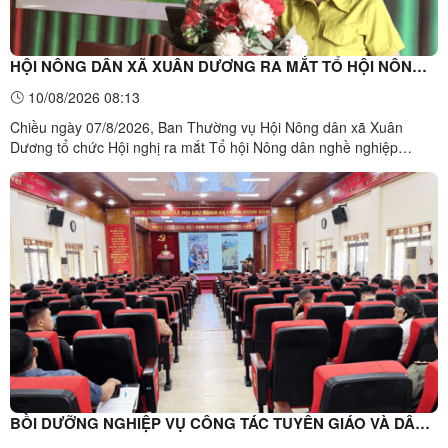
HỘI NÔNG DÂN XÃ XUÂN DƯƠNG RA MẮT TỔ HỘI NÔNG
DÂN NGHỀ NGHIỆP “TRỒNG VÀ CHĂM SÓC CÂY KEO”
10/08/2026 08:13
Chiều ngày 07/8/2026, Ban Thường vụ Hội Nông dân xã Xuân
Dương tổ chức Hội nghị ra mắt Tổ hội Nông dân nghề nghiệp
“Trồng và chăm sóc cây keo” tại thôn Khuổi Thướn, xã Xuân
Dương. Đây là hoạt động nhằm thực hiện chỉ tiêu công tác Hội và
phong trào nông dân năm 2026 do Hội Nông dân tỉnh Lạng Sơn ...
BỒI DƯỠNG NGHIỆP VỤ CÔNG TÁC TUYÊN GIÁO VÀ DÂN
VẬN NĂM 2026