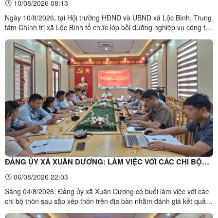
10/08/2026 08:13
Ngày 10/8/2026, tại Hội trường HĐND và UBND xã Lộc Bình, Trung
tâm Chính trị xã Lộc Bình tổ chức lớp bồi dưỡng nghiệp vụ công tác
Tuyên giáo và Dân vận năm 2026. Tham gia lớp bồi dưỡng là thành
viên Ban Công tác 35 và Tổ cộng tác viên Ban Công tác 35 của
Đảng ủy các xã: Lộc Bình, Thống Nhất, Mẫu ...
ĐẢNG ỦY XÃ XUÂN DƯƠNG: LÀM VIỆC VỚI CÁC CHI BỘ
SAU SẮP XẾP THÔN TRÊN ĐỊA BÀN XÃ
06/08/2026 22:03
Sáng 04/8/2026, Đảng ủy xã Xuân Dương có buổi làm việc với các
chi bộ thôn sau sắp xếp thôn trên địa bàn nhằm đánh giá kết quả
thực hiện nhiệm vụ 8 tháng đầu năm, triển khai phương hướng,