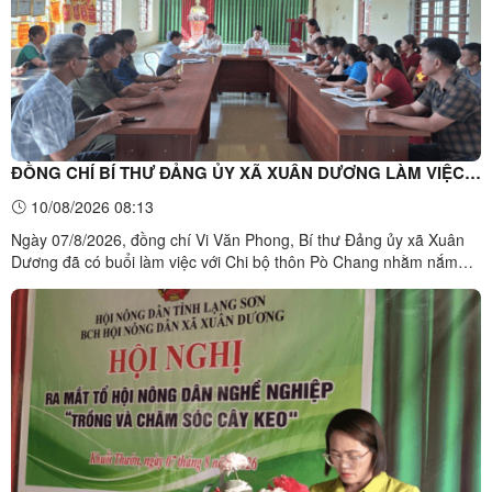
ĐỒNG CHÍ BÍ THƯ ĐẢNG ỦY XÃ XUÂN DƯƠNG LÀM VIỆC
VỚI CHI BỘ THÔN PÒ CHANG
10/08/2026 08:13
Ngày 07/8/2026, đồng chí Vi Văn Phong, Bí thư Đảng ủy xã Xuân
Dương đã có buổi làm việc với Chi bộ thôn Pò Chang nhằm nắm
tình hình thực hiện nhiệm vụ công tác tháng 7 và triển khai phương
hướng, nhiệm vụ trọng tâm tháng 8 năm 2026. Cùng dự buổi làm
việc có đồng chí Hoàng Thị Luyến, Ủy viên Ban ...