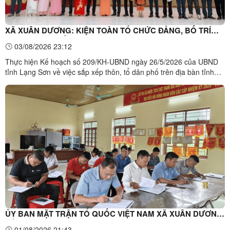
XÃ XUÂN DƯƠNG: KIỆN TOÀN TỔ CHỨC ĐẢNG, BỐ TRÍ
CÁN BỘ SAU SẮP XẾP, SÁP NHẬP THÔN
03/08/2026 23:12
Thực hiện Kế hoạch số 209/KH-UBND ngày 26/5/2026 của UBND
tỉnh Lạng Sơn về việc sắp xếp thôn, tổ dân phố trên địa bàn tỉnh
Lạng Sơn năm 2026 và Kế hoạch số 154/KH-UBND ngày
01/6/2026 của UBND xã Xuân Dương về việc thực hiện sắp xếp
thôn trên địa bàn xã Xuân Dương năm 2026; Đảng ủy xã Xuân
Dương đã ...
ỦY BAN MẶT TRẬN TỔ QUỐC VIỆT NAM XÃ XUÂN DƯƠNG
TỔ CHỨC HỘI NGHỊ LẦN THỨ 4 NHIỆM KỲ 2025-2030
01/08/2026 21:43