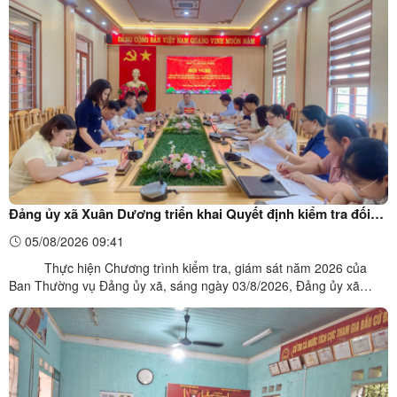
nhiệm vụ 4 tháng cuối năm 2026. Đồng chí Vi Văn Phong, Bí
thư Đảng ủy xã chủ trì buổi làm việc; dự ...
Đảng ủy xã Xuân Dương triển khai Quyết định kiểm tra đối
với các chi bộ trường học trên địa bàn xã
05/08/2026 09:41
Thực hiện Chương trình kiểm tra, giám sát năm 2026 của
Ban Thường vụ Đảng ủy xã, sáng ngày 03/8/2026, Đảng ủy xã
Xuân Dương tổ chức Hội nghị triển khai Quyết định kiểm tra của
Ban Thường vụ Đảng ủy đối với các chi bộ trường học trên địa bàn
xã. Hội nghị nhằm công bố Quyết định số ...