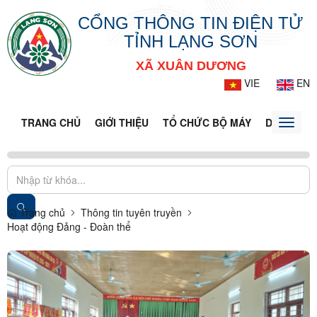
CỔNG THÔNG TIN ĐIỆN TỬ
TỈNH LẠNG SƠN
XÃ XUÂN DƯƠNG
VIE
EN
TRANG CHỦ
GIỚI THIỆU
TỔ CHỨC BỘ MÁY
DOANH NG
Toggle
naviga
Trang chủ
Thông tin tuyên truyền
Hoạt động Đảng - Đoàn thể