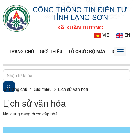
CỔNG THÔNG TIN ĐIỆN TỬ
TỈNH LẠNG SƠN
XÃ XUÂN DƯƠNG
VIE
EN
TRANG CHỦ
GIỚI THIỆU
TỔ CHỨC BỘ MÁY
DOANH NG
Toggle
naviga
Trang chủ
Giới thiệu
Lịch sử văn hóa
Lịch sử văn hóa
Nội dung đang được cập nhật...