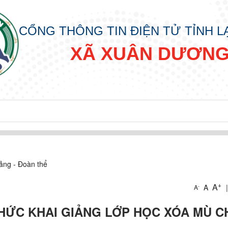
CỔNG THÔNG TIN ĐIỆN TỬ TỈNH 
XÃ XUÂN DƯƠN
ảng - Đoàn thể
+
A
A
|
-
A
HỨC KHAI GIẢNG LỚP HỌC XÓA MÙ C