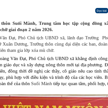
Đọc bài
a thôn Suối Mành, Trung tâm học tập cộng đồng 
 chữ giai đoạn 2 năm 2026.
 Văn Đạt, Phó Chủ tịch UBND xã, lãnh đạo Trường Ph
ở Xuân Dương, Trưởng thôn cùng đại diện các ban, đoàn
viên tham gia lớp xóa mù chữ.
í Hoàng Văn Đạt, Phó Chủ tịch UBND xã khẳng định công
iển giáo dục và xây dựng nông thôn mới tại địa phương. 
ên, đồng thời đề nghị các thầy, cô giáo nêu cao tinh th
y, phù hợp với điều kiện và trình độ của các học viên. 
oàn thể của thôn
Suối Mành
tiếp tục quan tâm, phối hợp, 