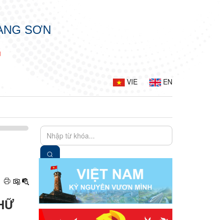
LẠNG SƠN
G
VIE
EN
HỮ