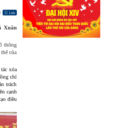
Lưu
xã Xuân
ổ thông
 thể của
 tác xóa
Đồng chí
ần trách
Bên cạnh
tạo điều