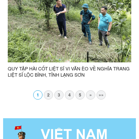
QUY TẬP HÀI CỐT LIỆT SĨ VI VĂN ÈO VỀ NGHĨA TRANG
LIỆT SĨ LỘC BÌNH, TỈNH LẠNG SƠN
1
2
3
4
5
»
»»