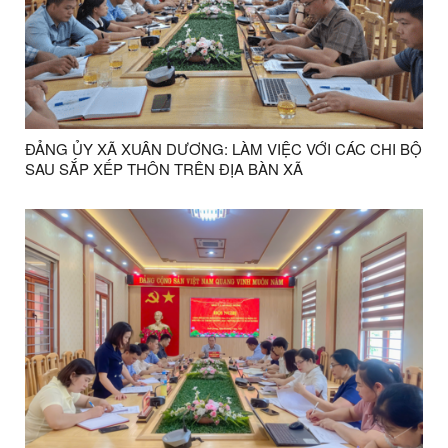
ĐẢNG ỦY XÃ XUÂN DƯƠNG: LÀM VIỆC VỚI CÁC CHI BỘ
SAU SẮP XẾP THÔN TRÊN ĐỊA BÀN XÃ