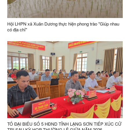
Hội LHPN xã Xuân Dương thực hiện phong trào "Giúp nhau
có địa chỉ"
TỔ ĐẠI BIỂU SỐ 5 HĐND TỈNH LẠNG SƠN TIẾP XÚC CỬ
TRI SAU KỲ HỌP THƯỜNG LỆ GIỮA NĂM 2026