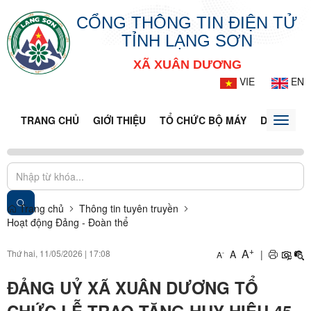
CỔNG THÔNG TIN ĐIỆN TỬ
TỈNH LẠNG SƠN
XÃ XUÂN DƯƠNG
VIE
EN
TRANG CHỦ
GIỚI THIỆU
TỔ CHỨC BỘ MÁY
DOANH NG
Toggle
naviga
Trang chủ
Thông tin tuyên truyền
Hoạt động Đảng - Đoàn thể
+
A
Thứ hai, 11/05/2026
|
17:08
A
|
-
A
ĐẢNG UỶ XÃ XUÂN DƯƠNG TỔ