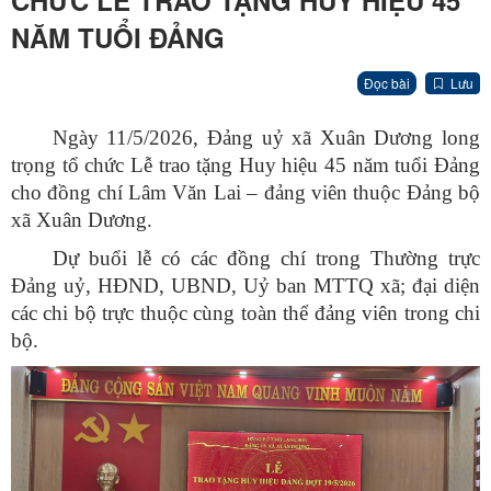
CHỨC LỄ TRAO TẶNG HUY HIỆU 45
NĂM TUỔI ĐẢNG
Đọc bài
Lưu
Ngày 11/5/2026, Đảng uỷ xã Xuân Dương long
trọng tổ chức Lễ trao tặng Huy hiệu 45 năm tuổi Đảng
cho đồng chí Lâm Văn Lai – đảng viên thuộc Đảng bộ
xã Xuân Dương.
Dự buổi lễ có các đồng chí trong Thường trực
Đảng uỷ, HĐND, UBND, Uỷ ban MTTQ xã; đại diện
các chi bộ trực thuộc cùng toàn thể đảng viên trong chi
bộ.