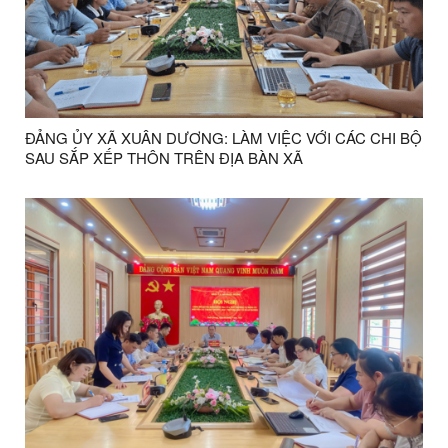
ĐẢNG ỦY XÃ XUÂN DƯƠNG: LÀM VIỆC VỚI CÁC CHI BỘ
SAU SẮP XẾP THÔN TRÊN ĐỊA BÀN XÃ