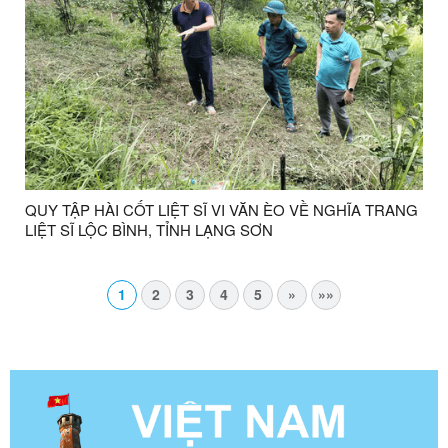
QUY TẬP HÀI CỐT LIỆT SĨ VI VĂN ÈO VỀ NGHĨA TRANG
LIỆT SĨ LỘC BÌNH, TỈNH LẠNG SƠN
1
2
3
4
5
»
»»