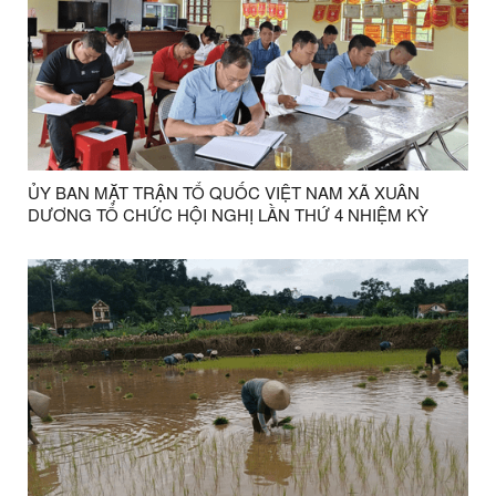
ỦY BAN MẶT TRẬN TỔ QUỐC VIỆT NAM XÃ XUÂN
DƯƠNG TỔ CHỨC HỘI NGHỊ LẦN THỨ 4 NHIỆM KỲ
2025-2030