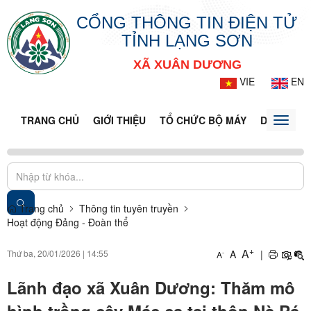
CỔNG THÔNG TIN ĐIỆN TỬ
TỈNH LẠNG SƠN
XÃ XUÂN DƯƠNG
VIE
EN
TRANG CHỦ
GIỚI THIỆU
TỔ CHỨC BỘ MÁY
DOANH NG
Toggle
naviga
Trang chủ
Thông tin tuyên truyền
Hoạt động Đảng - Đoàn thể
+
A
Thứ ba, 20/01/2026
|
14:55
A
|
-
A
Lãnh đạo xã Xuân Dương: Thăm mô