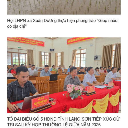
Hội LHPN xã Xuân Dương thực hiện phong trào "Giúp nhau
có địa chỉ"
TỔ ĐẠI BIỂU SỐ 5 HĐND TỈNH LẠNG SƠN TIẾP XÚC CỬ
TRI SAU KỲ HỌP THƯỜNG LỆ GIỮA NĂM 2026