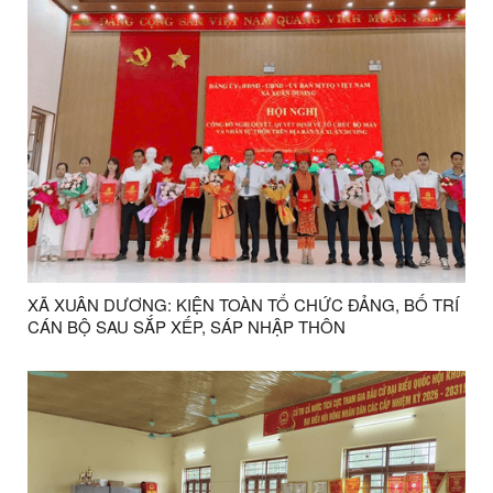
XÃ XUÂN DƯƠNG: KIỆN TOÀN TỔ CHỨC ĐẢNG, BỐ TRÍ
CÁN BỘ SAU SẮP XẾP, SÁP NHẬP THÔN