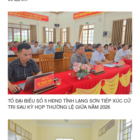
TỔ ĐẠI BIỂU SỐ 5 HĐND TỈNH LẠNG SƠN TIẾP XÚC CỬ
TRI SAU KỲ HỌP THƯỜNG LỆ GIỮA NĂM 2026