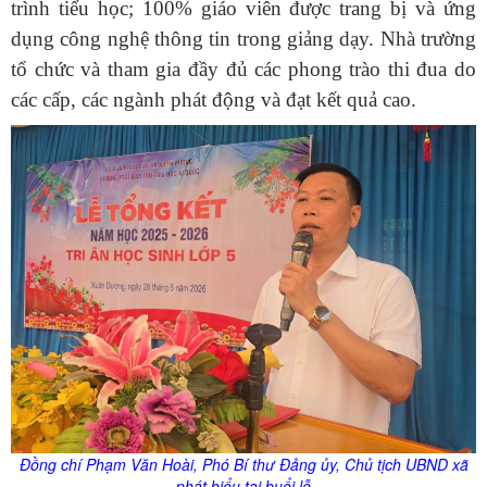
trình tiểu học; 100% giáo viên được trang bị và ứng
dụng công nghệ thông tin trong giảng dạy. Nhà trường
tổ chức và tham gia đầy đủ các phong trào thi đua do
các cấp, các ngành phát động và đạt kết quả cao.
Đồng chí Phạm Văn Hoài,
Phó Bí thư Đảng
ủy
, Chủ tịch UBND xã
phát biểu tại buổi lễ