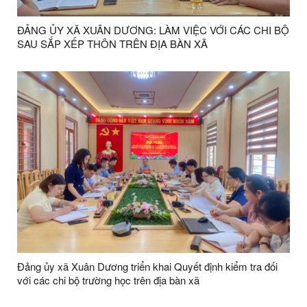
ĐẢNG ỦY XÃ XUÂN DƯƠNG: LÀM VIỆC VỚI CÁC CHI BỘ
SAU SẮP XẾP THÔN TRÊN ĐỊA BÀN XÃ
Đảng ủy xã Xuân Dương triển khai Quyết định kiểm tra đối
với các chi bộ trường học trên địa bàn xã