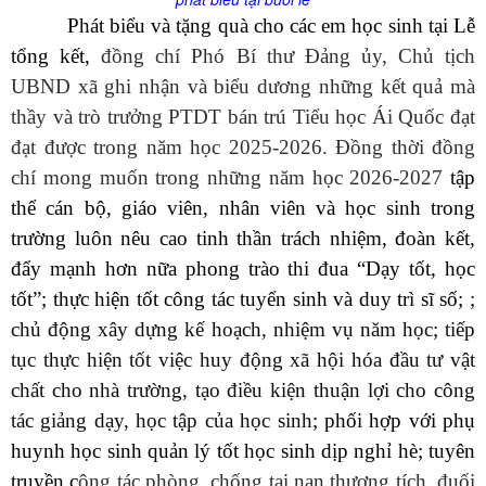
Phát biểu và tặng quà cho các em học sinh tại Lễ
tổng kết,
đồng chí Phó Bí thư Đảng ủy, Chủ tịch
UBND xã ghi nhận và biểu dương những kết quả mà
thầy và trò trưởng PTDT bán trú Tiểu học Ái Quốc đạt
đạt được trong năm học 2025-2026. Đồng thời đồng
chí mong muốn trong những năm học 2026-2027
tập
thể cán bộ, giáo viên, nhân viên và học sinh trong
trường luôn nêu cao tinh thần trách nhiệm, đoàn kết,
đẩy mạnh hơn nữa phong trào thi đua “Dạy tốt, học
tốt”; thực hiện tốt công tác tuyển sinh và duy trì sĩ số;
;
chủ động xây dựng kế hoạch, nhiệm vụ năm học; tiếp
tục thực hiện tốt việc huy động xã hội hóa đầu tư vật
chất cho nhà trường, tạo điều kiện thuận lợi cho công
tác giảng dạy, học tập của học sinh
; phối hợp với phụ
huynh học sinh quản lý tốt học sinh dịp nghỉ hè; tuyên
truyền c
ông tác phòng, chống tai nạn thương tích, đuối