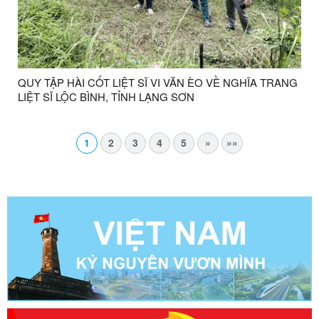
QUY TẬP HÀI CỐT LIỆT SĨ VI VĂN ÈO VỀ NGHĨA TRANG
LIỆT SĨ LỘC BÌNH, TỈNH LẠNG SƠN
1
2
3
4
5
»
»»