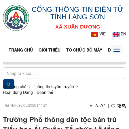
CỔNG THÔNG TIN ĐIỆN TỬ
TỈNH LẠNG SƠN
XÃ XUÂN DƯƠNG
VIE
EN
TRANG CHỦ
GIỚI THIỆU
TỔ CHỨC BỘ MÁY
DOANH NG
Toggle
naviga
Trang chủ
Thông tin tuyên truyền
Hoạt động Đảng - Đoàn thể
+
A
Thứ năm, 28/05/2026
|
11:21
A
|
-
A
Trường Phổ thông dân tộc bán trú