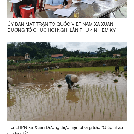
ỦY BAN MẶT TRẬN TỔ QUỐC VIỆT NAM XÃ XUÂN
DƯƠNG TỔ CHỨC HỘI NGHỊ LẦN THỨ 4 NHIỆM KỲ
2025-2030
Hội LHPN xã Xuân Dương thực hiện phong trào "Giúp nhau
có địa chỉ"