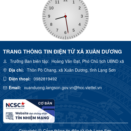
TRANG THÔNG TIN ĐIỆN TỬ XÃ XUÂN DƯƠNG
Trưởng Ban biên tập:
Hoàng Văn Đạt, Phó Chủ tịch UBND xã
Địa chỉ:
Thôn Pò Chang, xã Xuân Dương, tỉnh Lạng Sơn
Điện thoại:
0982819492
Email:
xuanduong.langson.gov.vn@hcc.viettel.vn
Copyright Ⓒ Cổng thông tin điện tử tỉnh Lạng Sơn.