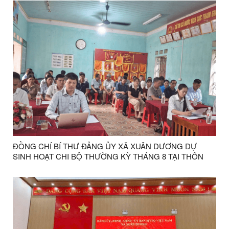
ĐỒNG CHÍ BÍ THƯ ĐẢNG ỦY XÃ XUÂN DƯƠNG DỰ
SINH HOẠT CHI BỘ THƯỜNG KỲ THÁNG 8 TẠI THÔN
KHÒN MÙM