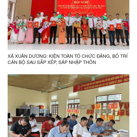
XÃ XUÂN DƯƠNG: KIỆN TOÀN TỔ CHỨC ĐẢNG, BỐ TRÍ
CÁN BỘ SAU SẮP XẾP, SÁP NHẬP THÔN