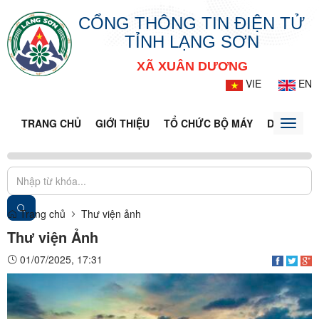
CỔNG THÔNG TIN ĐIỆN TỬ
TỈNH LẠNG SƠN
XÃ XUÂN DƯƠNG
VIE
EN
TRANG CHỦ
GIỚI THIỆU
TỔ CHỨC BỘ MÁY
DOANH NG
Toggle
naviga
Trang chủ
Thư viện ảnh
Thư viện Ảnh
01/07/2025, 17:31