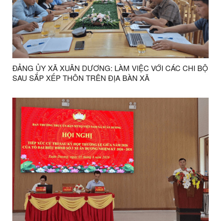
ĐẢNG ỦY XÃ XUÂN DƯƠNG: LÀM VIỆC VỚI CÁC CHI BỘ
SAU SẮP XẾP THÔN TRÊN ĐỊA BÀN XÃ