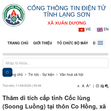
CỔNG THÔNG TIN ĐIỆN TỬ
TỈNH LẠNG SƠN
XÃ XUÂN DƯƠNG
VIE
EN
TRANG CHỦ
GIỚI THIỆU
TỔ CHỨC BỘ MÁY
DOANH NG
Toggle
naviga
Trang chủ
Tin tức - Sự kiện
Văn hoá xã hội
+
A
Thứ năm, 11/06/2026
|
09:48
A
|
-
A
Thăm di tích cấp tỉnh Cốc lùng
(Soong Luồng) tại thôn Co Hồng, xã