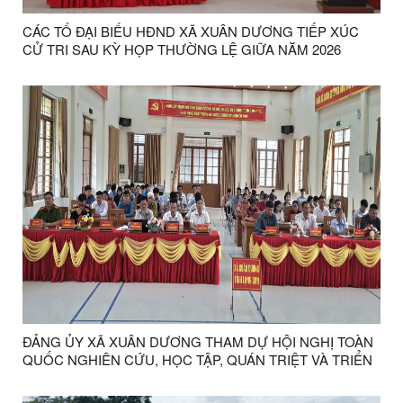
CÁC TỔ ĐẠI BIỂU HĐND XÃ XUÂN DƯƠNG TIẾP XÚC
CỬ TRI SAU KỲ HỌP THƯỜNG LỆ GIỮA NĂM 2026
ĐẢNG ỦY XÃ XUÂN DƯƠNG THAM DỰ HỘI NGHỊ TOÀN
QUỐC NGHIÊN CỨU, HỌC TẬP, QUÁN TRIỆT VÀ TRIỂN
KHAI THỰC HIỆN NGHỊ QUYẾT HỘI NGHỊ LẦN THỨ BA
BAN CHẤP HÀNH TRUNG ƯƠNG ĐẢNG KHÓA XIV