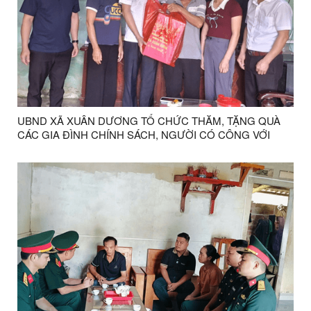
UBND XÃ XUÂN DƯƠNG TỔ CHỨC THĂM, TẶNG QUÀ
CÁC GIA ĐÌNH CHÍNH SÁCH, NGƯỜI CÓ CÔNG VỚI
CÁCH MẠNG TRÊN ĐỊA BÀN XÃ