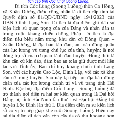
tích cấp tỉnh Cốc lùng( Soong Luồng)
Di tích Cốc Lùng (Soong Luồng) thôn Co Hồng,
xã Xuân Dương
được công nhận là di tích cấp tỉnh tại
Quyết định số 81/QĐ-UBND ngày 19/1/2023 của
UBND tỉnh Lạng Sơn. Di tích
là địa điểm ghi dấu sự
kiện lịch sử quan trọng của của Đảng và nhân dân ta
trong cuộc kháng chiến chống Pháp. Di tích là địa
điểm tiêu biểu nằm trong khu căn cứ Đông Quan –
Xuân Dương, là địa bàn kín đáo, an toàn đóng quân
của lực lượng vũ trang chủ lực của tỉnh, huyện; là nơi
đóng trụ sở của cơ quan lãnh đạo huyện. Đồng thời là
khu căn cứ kín đáo, đảm bảo an toàn giữ được mối liên
lạc với Tỉnh ủy, Ban chỉ huy kháng chiến tỉnh Lạng
Sơn, với các huyện Cao Lộc, Đình Lập, với các xã khu
căn cứ trong huyện. Sau này lại tiếp tục địa bàn đóng
chân của các lực lượng chính trị và vũ trang tỉnh Hải
Ninh. Đặc biệt địa điểm Cốc Lùng - Soong Luồng đã
trở thành nơi diễn ra hai sự kiện quan trọng là Đại hội
Đảng bộ tỉnh Hải Ninh lần thứ I và Đại hội Đảng bộ
huyện Lộc Bình lần thứ I. Địa điểm diễn ra sự kiện lịch
sử có vị trí tiếp giáp khe suối Soong Luồng. Hiện nay
tại địa điểm di tích vẫn còn cây đa cổ thụ khoảng hơn