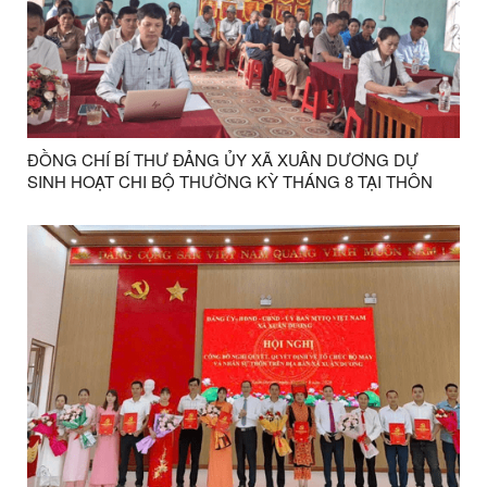
ĐỒNG CHÍ BÍ THƯ ĐẢNG ỦY XÃ XUÂN DƯƠNG DỰ
SINH HOẠT CHI BỘ THƯỜNG KỲ THÁNG 8 TẠI THÔN
KHÒN MÙM