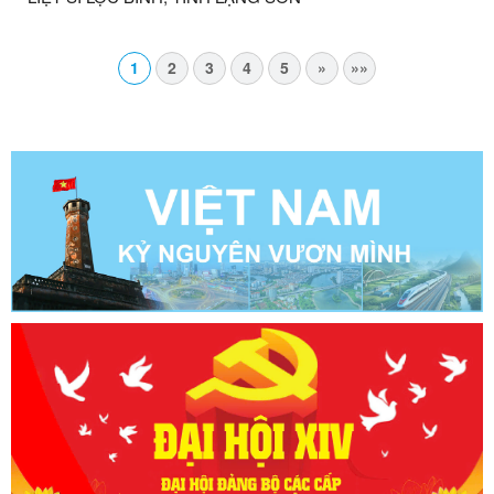
1
2
3
4
5
»
»»