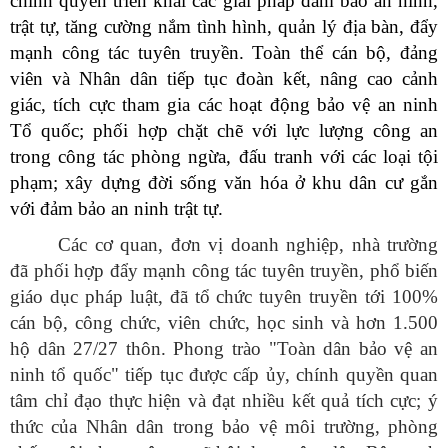
chính quyền triển khai các giải pháp đảm bảo an ninh,
trật tự, tăng cường nắm tình hình, quản lý địa bàn, đẩy
mạnh công tác tuyên truyền. T
oàn thể cán bộ, đảng
viên và Nhân dân tiếp tục đoàn kết, nâng cao cảnh
giác, tích cực tham gia các hoạt động bảo vệ an ninh
Tổ quốc; phối hợp chặt chẽ với lực lượng công an
trong công tác phòng ngừa, đấu tranh với các loại tội
phạm; xây dựng đời sống văn hóa ở khu dân cư gắn
với đảm bảo an ninh trật tự.
Các cơ quan, đơn vị doanh nghiệp, nhà trường
đã phối hợp đẩy mạnh công tác tuyên truyền, phổ biến
giáo dục pháp luật,
đã tổ chức tuyên truyền tới 100%
cán bộ, công chức, viên chức, học sinh và hơn 1.500
hộ dân 27/27 thôn.
Phong trào "Toàn dân bảo vệ an
ninh tổ quốc" tiếp tục được cấp ủy, chính quyền quan
tâm chỉ đạo thực hiện và đạt nhiều kết quả tích cực;
ý
thức của Nhân dân trong bảo vệ môi trường, phòng