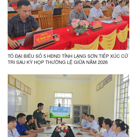
TỔ ĐẠI BIỂU SỐ 5 HĐND TỈNH LẠNG SƠN TIẾP XÚC CỬ
TRI SAU KỲ HỌP THƯỜNG LỆ GIỮA NĂM 2026