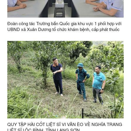
Đoàn công tác Trường bắn Quốc gia khu vực 1 phối hợp với
UBND xã Xuân Dương tổ chức khám bệnh, cấp phát thuốc
miễn phí cho các đối tượng chính sách và người nghèo trên
địa bàn xã Xuân Dương
QUY TẬP HÀI CỐT LIỆT SĨ VI VĂN ÈO VỀ NGHĨA TRANG
LIỆT SĨ LỘC BÌNH, TỈNH LẠNG SƠN