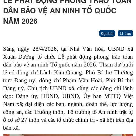
LỄ PHÁT ĐỘNG PHONG TRÀO TOÀN
DÂN BẢO VỆ AN NINH TỔ QUỐC
NĂM 2026
Đọc bài
Lưu
Sáng ngày 28/4/2026, tại Nhà Văn hóa, UBND xã
Xuân Dương tổ chức Lễ phát động phong trào toàn
dân bảo vệ an ninh Tổ quốc năm 2026. Tham dự buổi
lễ có
đồng chí Lành Kim Quang, Phó Bí thư Thường
trực Đảng uỷ, đồng chí Phạm Văn Hoài, Phó Bí thư
Đảng uỷ
, Chủ tịch UBND xã,
cùng các đồng chí lãnh
đạo: Đảng ủy,
HĐND, UBND,
Ủy ban MTTQ Việt
Nam xã;
đại diện các ban, ngành, đoàn thể, lực lượng
công an,
các
Trưởng thôn, Tổ trưởng tổ An ninh trật tự
ở cơ sở 27 thôn và các tổ chức chính trị - xã hội trên địa
bàn xã.