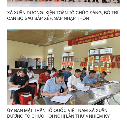
XÃ XUÂN DƯƠNG: KIỆN TOÀN TỔ CHỨC ĐẢNG, BỐ TRÍ
CÁN BỘ SAU SẮP XẾP, SÁP NHẬP THÔN
ỦY BAN MẶT TRẬN TỔ QUỐC VIỆT NAM XÃ XUÂN
DƯƠNG TỔ CHỨC HỘI NGHỊ LẦN THỨ 4 NHIỆM KỲ
2025-2030