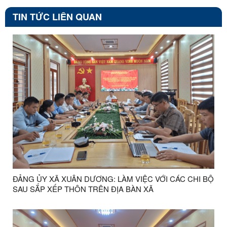
TIN TỨC LIÊN QUAN
ĐẢNG ỦY XÃ XUÂN DƯƠNG: LÀM VIỆC VỚI CÁC CHI BỘ
SAU SẮP XẾP THÔN TRÊN ĐỊA BÀN XÃ