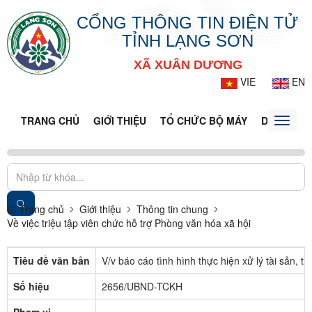
CỔNG THÔNG TIN ĐIỆN TỬ
TỈNH LẠNG SƠN
XÃ XUÂN DƯƠNG
VIE
EN
TRANG CHỦ
GIỚI THIỆU
TỔ CHỨC BỘ MÁY
DOANH NG
Toggle
naviga
Trang chủ
Giới thiệu
Thông tin chung
Về việc triệu tập viên chức hỗ trợ Phòng văn hóa xã hội
Tiêu đề văn bản
V/v báo cáo tình hình thực hiện xử lý tài sản, t
Số hiệu
2656/UBND-TCKH
Phạm vi