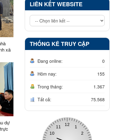
LIÊN KẾT WEBSITE
THỐNG KÊ TRUY CẬP
nhà
ành xã
Đang online:
0
Hôm nay:
155
Trong tháng:
1.367
Tất cả:
75.568
ầu dự
 luật