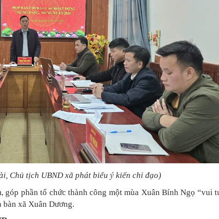
, Chủ tịch UBND xã phát biểu ý kiến chỉ đạo)
ệm, góp phần tổ chức thành công một mùa Xuân Bính Ngọ “vui tư
ịa bàn xã Xuân Dương.