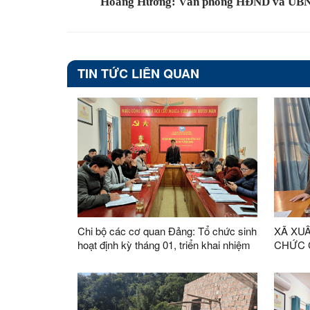
Hoàng Hương: Văn phòng HĐND và UB
TIN TỨC LIÊN QUAN
Chi bộ các cơ quan Đảng: Tổ chức sinh
XÃ XU
hoạt định kỳ tháng 01, triển khai nhiệm
CHỨC 
vụ trọng tâm tháng 02 năm 2026
ĐẢNG,
THAM G
LẠNG 