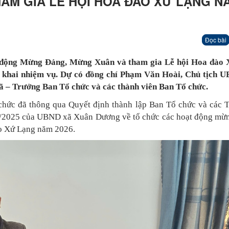
AM GIA LỄ HỘI HOA ĐÀO XỨ LẠNG N
Đọc bài
t động Mừng Đảng, Mừng Xuân và tham gia Lễ hội Hoa đào
 khai nhiệm vụ. Dự có đồng chí Phạm Văn Hoài, Chủ tịch 
 – Trưởng Ban Tổ chức và các thành viên Ban Tổ chức.
chức đã thông qua Quyết định thành lập Ban Tổ chức và các T
/2025 của UBND xã Xuân Dương về tổ chức các hoạt động mừ
o Xứ Lạng năm 2026.