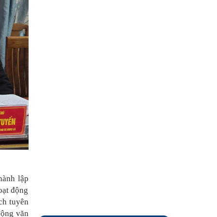
hành lập
oạt động
ch tuyên
động văn