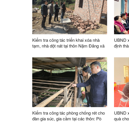
Kiểm tra công tác triển khai xóa nhà
UBND x
tạm, nhà dột nát tại thôn Nặm Đảng xã
định th
Xuân Dương
công lậ
quyết đ
Kiểm tra công tác phòng chống rét cho
UBND x
đàn gia súc, gia cầm tại các thôn: Pò
quà cho
Đồn, Suối Mành xã Xuân Dương
Nghị qu