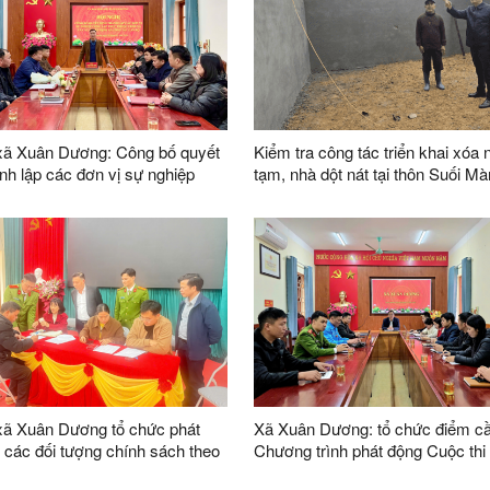
ã Xuân Dương: Công bố quyết
Kiểm tra công tác triển khai xóa 
ành lập các đơn vị sự nghiệp
tạm, nhà dột nát tại thôn Suối M
p trực thuộc UBND xã và các
Xuân Dương
ịnh về công tác cán bộ.
ã Xuân Dương tổ chức phát
Xã Xuân Dương: tổ chức điểm c
 các đối tượng chính sách theo
Chương trình phát động Cuộc thi trực
yết số 418/NQ-CP
tuyến trên Internet “Tìm hiểu pháp