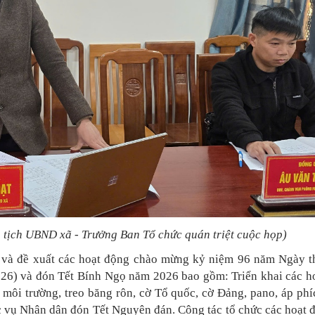
tịch UBND xã - Trưởng Ban Tổ chức quán triệt cuộc họp)
n và đề xuất các hoạt động chào mừng kỷ niệm 96 năm Ngày t
26) và đón Tết Bính Ngọ năm 2026 bao gồm: Triển khai các h
h môi trường, treo băng rôn, cờ Tổ quốc, cờ Đảng, pano, áp phí
c vụ Nhân dân đón Tết Nguyên đán. Công tác tổ chức các hoạt 