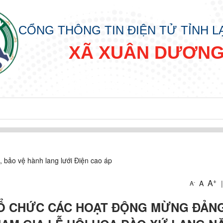
CỔNG THÔNG TIN ĐIỆN TỬ TỈNH 
XÃ XUÂN DƯƠN
, bảo vệ hành lang lưới Điện cao áp
+
A
A
|
-
A
Ổ CHỨC CÁC HOẠT ĐỘNG MỪNG ĐẢNG