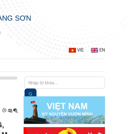
LẠNG SƠN
G
VIE
EN
,