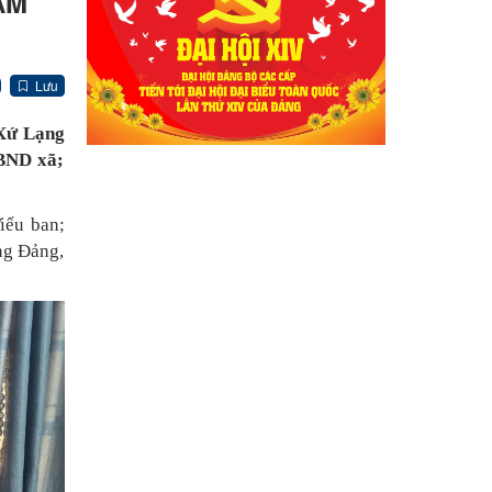
ĂM
Lưu
 Xứ Lạng
UBND xã;
iểu ban;
ng Đảng,