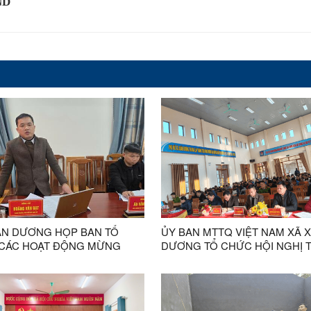
ND
ÂN DƯƠNG HỌP BAN TỔ
ỦY BAN MTTQ VIỆT NAM XÃ 
CÁC HOẠT ĐỘNG MỪNG
DƯƠNG TỔ CHỨC HỘI NGHỊ 
 MỪNG XUÂN BÍNH NGỌ VÀ
KẾT CÔNG TÁC NĂM 2025
IA LỄ HỘI HOA ĐÀO XỨ
NĂM 2026