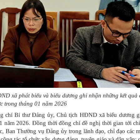
ĐND xã phát biểu và biểu dương ghi nhận những kết quả 
ợc trong tháng 01 năm 2026
đồng chí Bí thư Đảng ủy, Chủ tịch HĐND xã biểu dương g
1 năm 2026. Đồng thời đồng chí đề nghị thời gian tới ch
, Ban Thường vụ Đảng ủy trong lãnh đạo, chỉ đạo các m
công tác tổ chức xây dựng đảng, tuyên giáo và dân vận; 