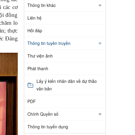
Thông tin khác
i các cơ
hội đồng
Liên hệ
 chăm lo
Hỏi đáp
ăn; thực
iệc Đảng
Thông tin tuyên truyền
Thư viện ảnh
Phát thanh
Lấy ý kiến nhân dân về dự thảo
văn bản
PDF
Chính Quyền số
Thông tin tuyển dụng