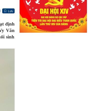
Lưu
ạt định
 Vy Văn
ổi sinh