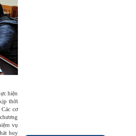
hực hiện
kịp thời
. Các cơ
h chương
nhiệm vụ
phát huy