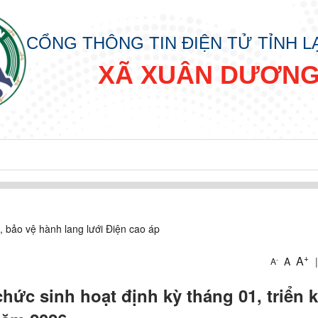
CỔNG THÔNG TIN ĐIỆN TỬ TỈNH 
XÃ XUÂN DƯƠN
, bảo vệ hành lang lưới Điện cao áp
+
A
A
|
-
A
hức sinh hoạt định kỳ tháng 01, triển k