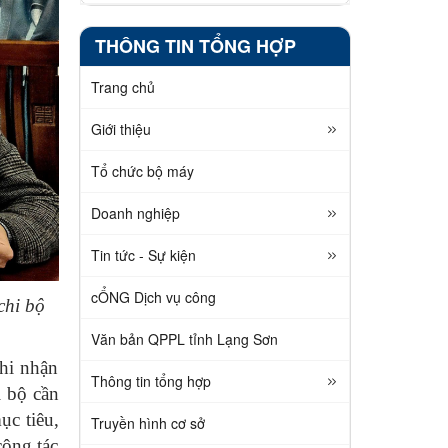
THÔNG TIN TỔNG HỢP
Trang chủ
Giới thiệu
Tổ chức bộ máy
Doanh nghiệp
Tin tức - Sự kiện
cỔNG Dịch vụ công
chi bộ
Văn bản QPPL tỉnh Lạng Sơn
hi nhận
Thông tin tổng hợp
i bộ cần
ục tiêu,
Truyền hình cơ sở
công tác