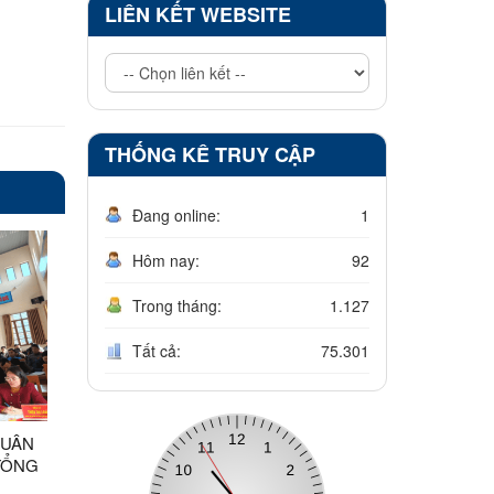
LIÊN KẾT WEBSITE
THỐNG KÊ TRUY CẬP
Đang online:
1
Hôm nay:
92
Trong tháng:
1.127
Tất cả:
75.301
XUÂN
TỔNG