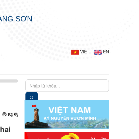
LẠNG SƠN
G
VIE
EN
hai