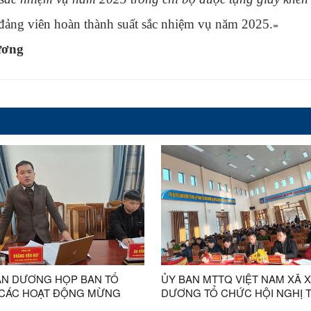
đảng viên hoàn thành suất sắc nhiệm vụ năm 2025.
=
ương
ÂN DƯƠNG HỌP BAN TỔ
ỦY BAN MTTQ VIỆT NAM XÃ 
CÁC HOẠT ĐỘNG MỪNG
DƯƠNG TỔ CHỨC HỘI NGHỊ 
 MỪNG XUÂN BÍNH NGỌ VÀ
KẾT CÔNG TÁC NĂM 2025