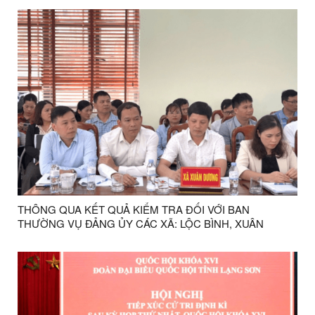
THÔNG QUA KẾT QUẢ KIỂM TRA ĐỐI VỚI BAN
THƯỜNG VỤ ĐẢNG ỦY CÁC XÃ: LỘC BÌNH, XUÂN
DƯƠNG, THỐNG NHẤT, MẪU SƠN, LỢI BÁC, NA
DƯƠNG, KHUẤT XÁ