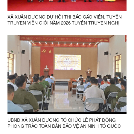
XÃ XUÂN DƯƠNG DỰ HỘI THI BÁO CÁO VIÊN, TUYÊN
TRUYỀN VIÊN GIỎI NĂM 2026 TUYÊN TRUYỀN NGHỊ
QUYẾT ĐẠI HỘI XIV CỦA ĐẢNG VÀ NGHỊ QUYẾT ĐẠI
HỘI ĐẢNG BỘ CÁC CẤP NHIỆM KỲ 2025 – 2030
UBND XÃ XUÂN DƯƠNG TỔ CHỨC LỄ PHÁT ĐỘNG
PHONG TRÀO TOÀN DÂN BẢO VỆ AN NINH TỔ QUỐC
NĂM 2026