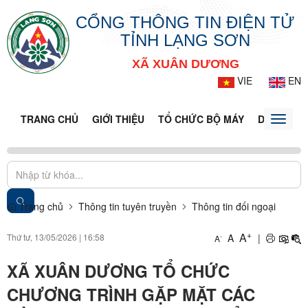
CỔNG THÔNG TIN ĐIỆN TỬ
TỈNH LẠNG SƠN
XÃ XUÂN DƯƠNG
VIE
EN
TRANG CHỦ
GIỚI THIỆU
TỔ CHỨC BỘ MÁY
DOANH NG
Toggle
naviga
Trang chủ
Thông tin tuyên truyền
Thông tin đối ngoại
+
A
Thứ tư, 13/05/2026
|
16:58
A
|
-
A
XÃ XUÂN DƯƠNG TỔ CHỨC
CHƯƠNG TRÌNH GẶP MẶT CÁC