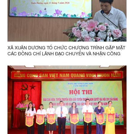
XÃ XUÂN DƯƠNG TỔ CHỨC CHƯƠNG TRÌNH GẶP MẶT
CÁC ĐỒNG CHÍ LÃNH ĐẠO CHUYỂN VÀ NHẬN CÔNG
TÁC