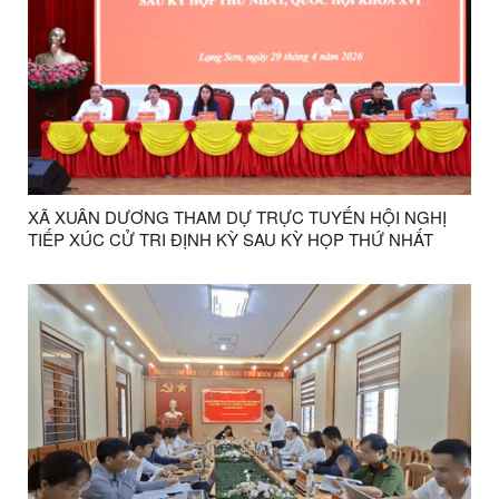
XÃ XUÂN DƯƠNG THAM DỰ TRỰC TUYẾN HỘI NGHỊ
TIẾP XÚC CỬ TRI ĐỊNH KỲ SAU KỲ HỌP THỨ NHẤT
QUỐC HỘI KHÓA XVI