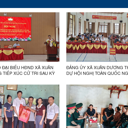
 ĐẠI BIỂU HĐND XÃ XUÂN
ĐẢNG ỦY XÃ XUÂN DƯƠNG 
 TIẾP XÚC CỬ TRI SAU KỲ
DỰ HỘI NGHỊ TOÀN QUỐC N
HƯỜNG LỆ GIỮA NĂM 2026
CỨU, HỌC TẬP, QUÁN TRIỆT 
TRIỂN KHAI THỰC HIỆN NGHỊ
QUYẾT HỘI NGHỊ LẦN THỨ B
CHẤP HÀNH TRUNG ƯƠNG Đ
KHÓA XIV