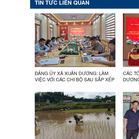
TIN TỨC LIÊN QUAN
ĐẢNG ỦY XÃ XUÂN DƯƠNG: LÀM
CÁC TỔ
VIỆC VỚI CÁC CHI BỘ SAU SẮP XẾP
DƯƠNG
THÔN TRÊN ĐỊA BÀN XÃ
HỌP T