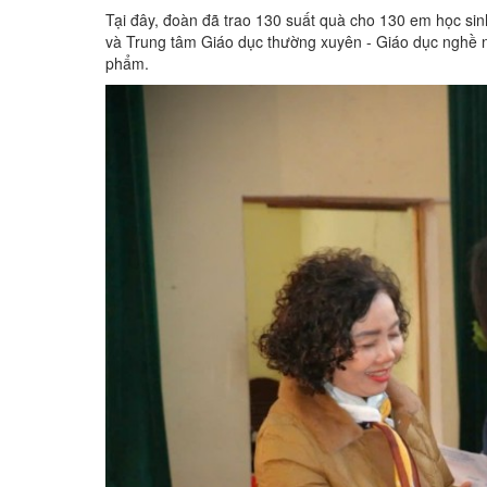
Tại đây, đoàn đã trao 130 suất quà cho 130 em học 
và Trung tâm Giáo dục thường xuyên - Giáo dục nghề n
phẩm.