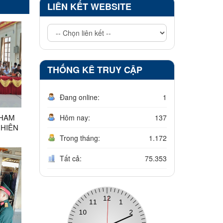
LIÊN KẾT WEBSITE
THỐNG KÊ TRUY CẬP
Đang online:
1
THAM
Hôm nay:
137
GHIÊN
VÀ
Trong tháng:
1.172
A BAN
Tất cả:
75.353
ẢNG