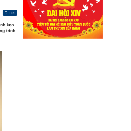
Lưu
ánh kẹo
ng trình