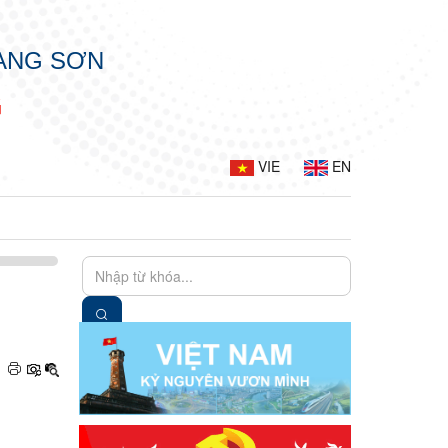
LẠNG SƠN
G
VIE
EN