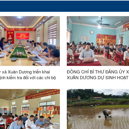
 xã Xuân Dương triển khai
ĐỒNG CHÍ BÍ THƯ ĐẢNG ỦY 
nh kiểm tra đối với các chi bộ
XUÂN DƯƠNG DỰ SINH HOẠT
học trên địa bàn xã
BỘ THƯỜNG KỲ THÁNG 8 TẠI
KHÒN MÙM