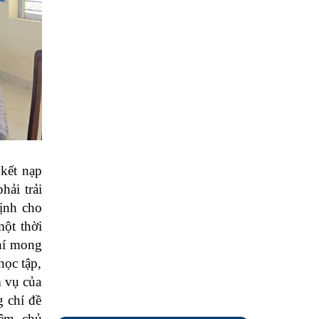
kết nạp
ải trải
định cho
ột thời
í mong
học tập,
m vụ của
g chí đề
iệm, chủ