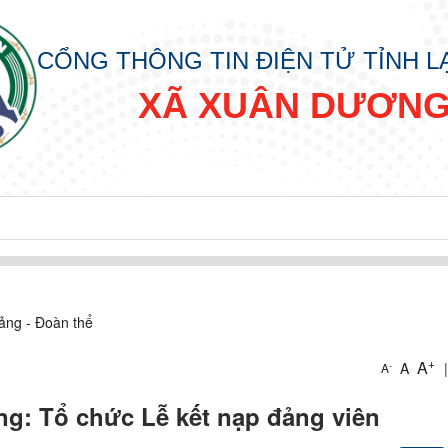
CỔNG THÔNG TIN ĐIỆN TỬ TỈNH 
XÃ XUÂN DƯƠN
ảng - Đoàn thể
+
A
A
|
-
A
ng: Tổ chức Lễ kết nạp đảng viên