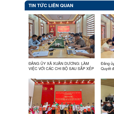
TIN TỨC LIÊN QUAN
ĐẢNG ỦY XÃ XUÂN DƯƠNG: LÀM
Đảng ủy
VIỆC VỚI CÁC CHI BỘ SAU SẮP XẾP
Quyết đị
THÔN TRÊN ĐỊA BÀN XÃ
trường 