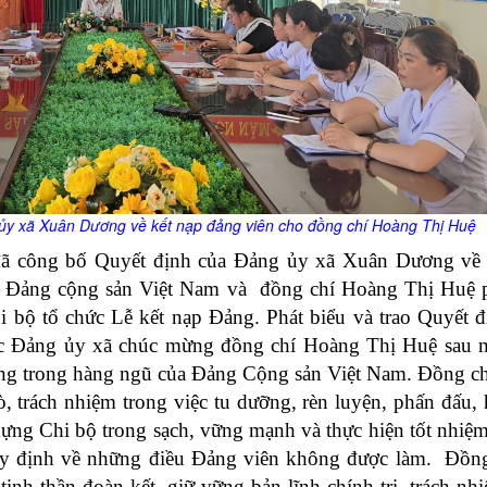
ủy
xã Xuân Dương về kết nạp đảng viên cho đồng chí Hoàng Thị Huệ
 đã công bố Quyết định của Đảng ủy xã Xuân Dương về 
 Đảng cộng sản Việt Nam và đồng chí Hoàng Thị Huệ ph
hi bộ tổ chức Lễ kết nạp Đảng. Phát biểu và trao Quyết 
ực Đảng ủy xã
chúc mừng đồng chí Hoàng Thị Huệ sau m
ứng trong hàng ngũ của Đảng Cộng sản Việt Nam.
Đồng ch
, trách nhiệm trong việc tu dưỡng, rèn luyện, phấn đấu, 
dựng Chi bộ trong sạch, vững mạnh và thực hiện tốt nhiệ
 quy định về những điều Đảng viên không được làm. Đồn
tinh thần đoàn kết, giữ vững bản lĩnh chính trị, trách nh