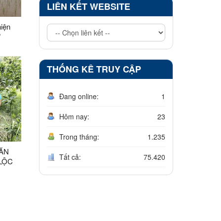
LIÊN KẾT WEBSITE
iện
"
THỐNG KÊ TRUY CẬP
Đang online:
1
Hôm nay:
23
Trong tháng:
1.235
VĂN
Tất cả:
75.420
 LỘC