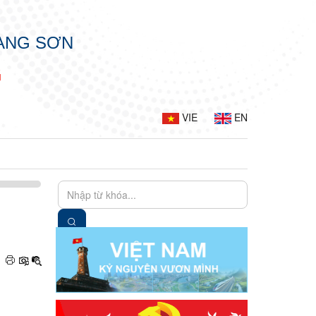
LẠNG SƠN
G
VIE
EN