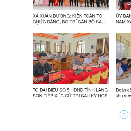
XÃ XUÂN DƯƠNG: KIỆN TOÀN TỔ
ỦY BA
CHỨC ĐẢNG, BỐ TRÍ CÁN BỘ SAU
NAM X
SẮP XẾP, SÁP NHẬP THÔN
HỘI NG
2025-2
TỔ ĐẠI BIỂU SỐ 5 HĐND TỈNH LẠNG
Đoàn cô
SƠN TIẾP XÚC CỬ TRI SAU KỲ HỌP
khu vực
THƯỜNG LỆ GIỮA NĂM 2026
Dương t
thuốc m
sách và
1
Xuân D