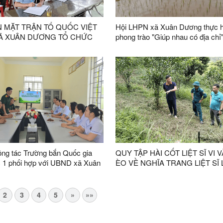
N MẶT TRẬN TỔ QUỐC VIỆT
Hội LHPN xã Xuân Dương thực h
Ã XUÂN DƯƠNG TỔ CHỨC
phong trào "Giúp nhau có địa chỉ
HỊ LẦN THỨ 4 NHIỆM KỲ
030
ng tác Trường bắn Quốc gia
QUY TẬP HÀI CỐT LIỆT SĨ VI 
 1 phối hợp với UBND xã Xuân
ÈO VỀ NGHĨA TRANG LIỆT SĨ
ổ chức khám bệnh, cấp phát
BÌNH, TỈNH LẠNG SƠN
iễn phí cho các đối tượng chính
 người nghèo trên địa bàn xã
2
3
4
5
»
»»
ương